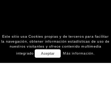
Este sitio usa Cookies propias y de terceros para facilitar
la navegación, obtener información estadísticas de uso de
nuestros visitantes y ofrece contenido multimedia
integrado
Más información.
Aceptar
PAGINAS WEB
Un buen concepto, un diseño limpio, orientado al
consumidor y un desarrollo precioso, son los